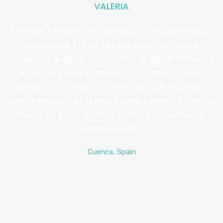
VALERIA
El departamento es hermoso, tal cual o mejor
que en las fotos, la ubicación es buena
respecto al centro histórico, el departamento
está muy muy completo. Y lo mejor fue el
check in y check out, puesto que llegamos
con premura y entramos directamente con las
llaves. Gracias por la estancia, totalmente
recomendable.
Cuenca, Spain